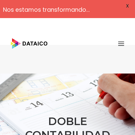
X
Nos estamos transformando...
¿QUÉ ES DATAICO?
PLANES Y PRECIOS
TESTIMONIALES
BLOG
CONTÁCTENOS
DOBLE
CONTABILIDAD