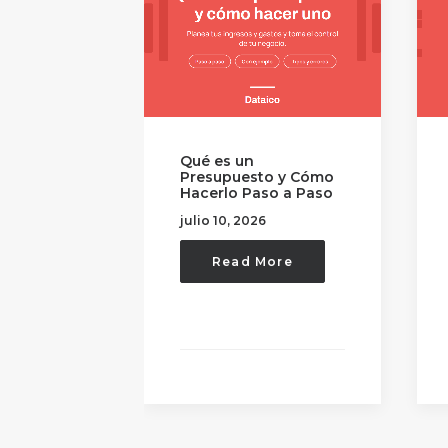
un
¿Qué es el CUFE?
uesto y Cómo
Significado y para qué
 Paso a Paso
sirve
 2026
julio 3, 2026
ad More
Read More