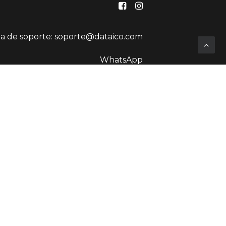
na de soporte:
soporte@dataico.com
WhatsApp
Dirección:
CALLE 24 #24 – 65
CELACIÓN MIRADOR DEL RETIRO,
MEDELLÍN