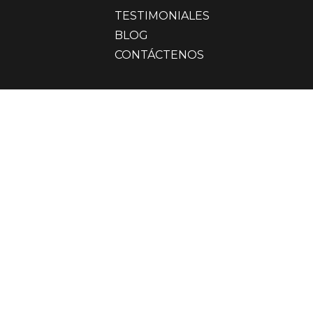
TESTIMONIALES
BLOG
CONTÁCTENOS
Términos y Condiciones
Política de Cookies
Política de Tratamiento
de datos personales
Política de Privacidade -
Brasil
Política sistemas de
gestión
PQRS
Solicitudes tratamiento