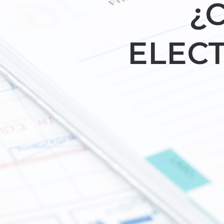
¿
ELEC